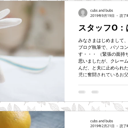
cubs and bubs
2019年9月19日
読了時
スタッフO：
みなさまはじめまして、
ブログ執筆で、パソコ
す・・・ （緊張の面持
思いましたが、クレー
んだ、と夫に止められた
児に奮闘されているお父さ
cubs and bubs
2019年2月21日
読了時