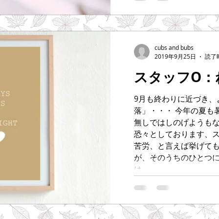
cubs and bubs
2019年9月25日
読了時
スタッフO：
9月も終わりに近づき、
落」・・・ 今年の夏も
無しではしのげようも
恐々としております、ス
苦労、と言えば挙げて
が、そのうちのひとつ
は...