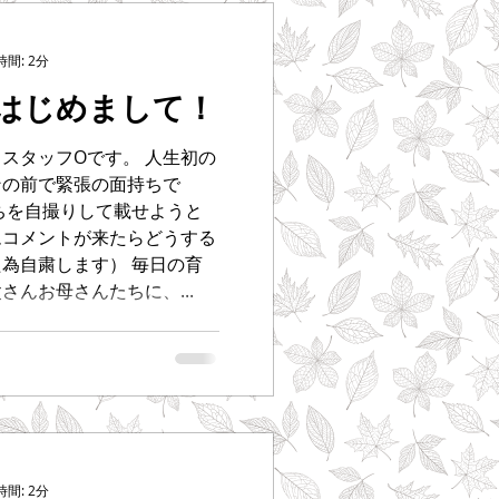
間: 2分
はじめまして！
スタッフOです。 人生初の
ンの前で緊張の面持ちで
ちを自撮りして載せようと
ムコメントが来たらどうする
為自粛します） 毎日の育
んお母さんたちに、...
間: 2分